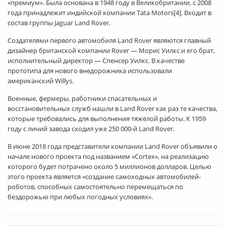
«премиум». Была основана в 1948 году в Великобритании, с 2008
года принадлежит индийской компании Tata Motors[4]. Входит в
состав группы Jaguar Land Rover.
Создателями первого автомобиля Land Rover являются главный
дизайнер британской компании Rover — Морис Уилкс и его брат,
исполнительный директор — Спенсер Уилкс. В качестве
прототипа для нового внедорожника использовали
американский Willys.
Военные, фермеры, работники спасательных и
восстановительных служб нашли в Land Rover как раз те качества,
которые требовались для выполнения тяжёлой работы. К 1959
году с линий завода сходил уже 250 000-й Land Rover.
В июне 2018 года представители компании Land Rover объявили о
начале нового проекта под названием «Cortex», на реализацию
которого будет потрачено около 5 миллионов долларов. Целью
этого проекта является «создание самоходных автомобилей-
роботов, способных самостоятельно перемещаться по
бездорожью при любых погодных условиях».