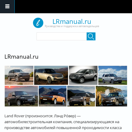
Перейти к основному содержанию
LRmanual.ru
Руководства и поддержка автовладельцев
Форма поиска
Поиск
LRmanual.ru
Land Rover (произносится: Лэнд Ро́вер) —
автомобилестроительная компания, специализирующаяся на
производстве автомобилей повышенной проходимости класса