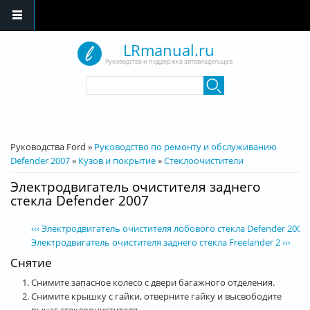
Перейти к основному содержанию
LRmanual.ru
Руководства и поддержка автовладельцев
Форма поиска
Поиск
Вы здесь
Руководства Ford
»
Руководство по ремонту и обслуживанию
Defender 2007
»
Кузов и покрытие
»
Стеклоочистители
Электродвигатель очистителя заднего
стекла Defender 2007
‹‹‹ Электродвигатель очистителя лобового стекла Defender 2007
Электродвигатель очистителя заднего стекла Freelander 2 ›››
Снятие
Снимите запасное колесо с двери багажного отделения.
Снимите крышку с гайки, отверните гайку и высвободите
рычаг стеклоочистителя.