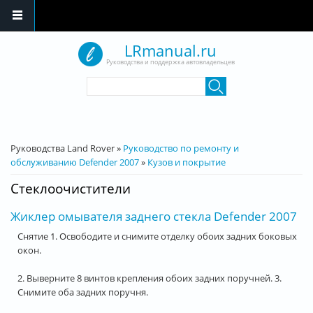
Перейти к основному содержанию
LRmanual.ru
Руководства и поддержка автовладельцев
Форма поиска
Поиск
Вы здесь
Руководства Land Rover
»
Руководство по ремонту и
обслуживанию Defender 2007
»
Кузов и покрытие
Стеклоочистители
Жиклер омывателя заднего стекла Defender 2007
Снятие 1. Освободите и снимите отделку обоих задних боковых
окон.
2. Выверните 8 винтов крепления обоих задних поручней. 3.
Снимите оба задних поручня.