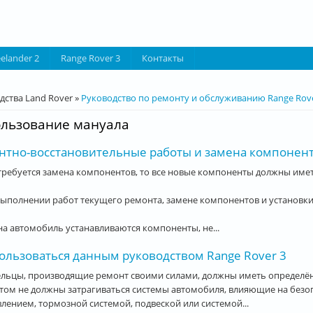
eelander 2
Range Rover 3
Контакты
десь
дства Land Rover
»
Руководство по ремонту и обслуживанию Range Rove
льзование мануала
нтно-восстановительные работы и замена компонент
требуется замена компонентов, то все новые компоненты должны име
ыполнении работ текущего ремонта, замене компонентов и установки
на автомобиль устанавливаются компоненты, не...
пользоваться данным руководством Range Rover 3
ельцы, производящие ремонт своими силами, должны иметь определё
том не должны затрагиваться системы автомобиля, влияющие на безо
лением, тормозной системой, подвеской или системой...