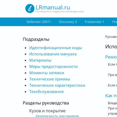
Перейти к основному содержанию
LRmanual.ru
Руководства и поддержка автовладельцев
Defender 2007+
Discovery 3
Freelander 1
Fr
Вы з
Руково
Подразделы
Испо
Идентификационные коды
Использование мануала
Ремо
Материалы
Если 
Меры предосторожности
Моменты затяжки
При в
Технические приемы
Технические характеристики
Если 
Техобслуживание
Как 
Разделы руководства
Влад
При э
Кузов и покрытие
управ
Безопасность пассажиров