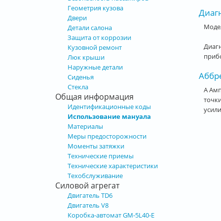
Геометрия кузова
Диагн
Двери
Моде
Детали салона
Защита от коррозии
Диагн
Кузовной ремонт
прибо
Люк крыши
Наружные детали
Аббр
Сиденья
Стекла
A Амп
Общая информация
точки
Идентификационные коды
усили
Использование мануала
Материалы
Меры предосторожности
Моменты затяжки
Технические приемы
Технические характеристики
Техобслуживание
Силовой агрегат
Двигатель TD6
Двигатель V8
Коробка-автомат GM-5L40-E