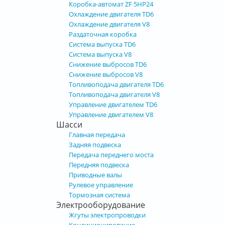
Коробка-автомат ZF 5HP24
Охлаждение двигателя TD6
Охлаждение двигателя V8
Раздаточная коробка
Система выпуска TD6
Система выпуска V8
Снижение выбросов TD6
Снижение выбросов V8
Топливоподача двигателя TD6
Топливоподача двигателя V8
Управление двигателем TD6
Управление двигателем V8
Шасси
Главная передача
Задняя подвеска
Передача переднего моста
Передняя подвеска
Приводные валы
Рулевое управление
Тормозная система
Электрооборудование
Жгуты электропроводки