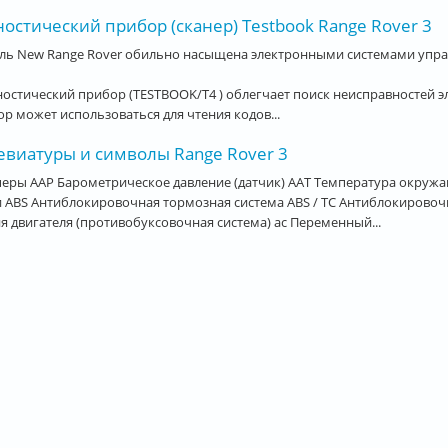
остический прибор (сканер) Testbook Range Rover 3
ль New Range Rover обильно насыщена электронными системами упр
остический прибор (TESTBOOK/T4 ) облегчает поиск неисправностей э
р может использоваться для чтения кодов...
евиатуры и символы Range Rover 3
еры AAP Барометрическое давление (датчик) AAT Температура окружа
 ABS Антиблокировочная тормозная система ABS / TC Антиблокировочн
я двигателя (противобуксовочная система) ac Переменный...