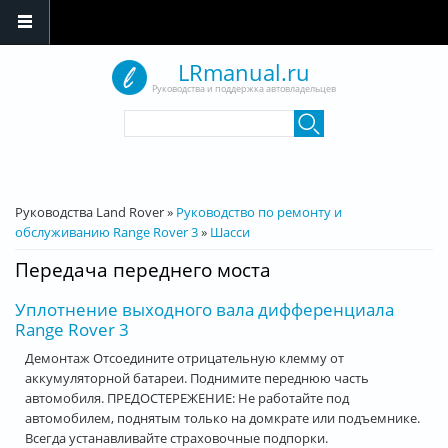
Перейти к основному содержанию
LRmanual.ru
Руководства и поддержка автовладельцев
Форма поиска
Поиск
Вы здесь
Руководства Land Rover
»
Руководство по ремонту и
обслуживанию Range Rover 3
»
Шасси
Передача переднего моста
Уплотнение выходного вала дифференциала
Range Rover 3
Демонтаж Отсоедините отрицательную клемму от
аккумуляторной батареи. Поднимите переднюю часть
автомобиля. ПРЕДОСТЕРЕЖЕНИЕ: Не работайте под
автомобилем, поднятым только на домкрате или подъемнике.
Всегда устанавливайте страховочные подпорки.