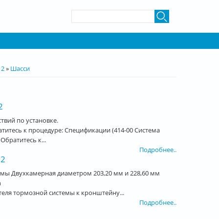
Форма поиска
Поиск
 2
»
Шасси
2
вий по установке.
титесь к процедуре: Спецификации (414-00 Система
братитесь к...
Подробнее..
 2
мы Двухкамерная диаметром 203,20 мм и 228,60 мм
h
еля тормозной системы к кронштейну...
Подробнее..