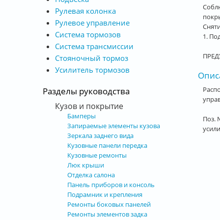
Собл
Рулевая колонка
покр
Рулевое управление
Снят
Система тормозов
1. По
Система трансмиссии
ПРЕДУ
Стояночный тормоз
Усилитель тормозов
Опис
Расп
Разделы руководства
упра
Кузов и покрытие
Бамперы
Поз. 
Запираемые элементы кузова
усили
Зеркала заднего вида
Кузовные панели передка
Кузовные ремонты
Люк крыши
Отделка салона
Панель приборов и консоль
Подрамник и крепления
Ремонты боковых панелей
Ремонты элементов задка