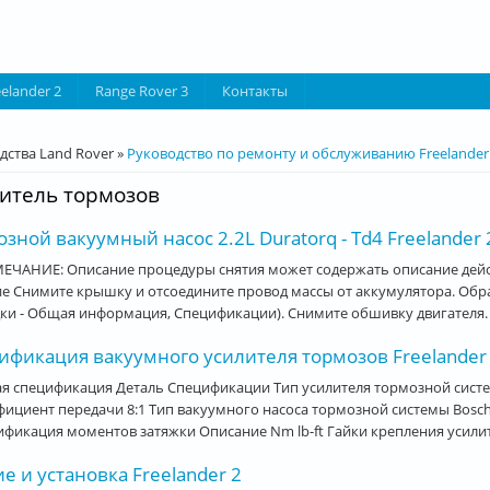
eelander 2
Range Rover 3
Контакты
десь
дства Land Rover
»
Руководство по ремонту и обслуживанию Freelander
итель тормозов
зной вакуумный насос 2.2L Duratorq - Td4 Freelander 
ЕЧАНИЕ: Описание процедуры снятия может содержать описание дейст
е Снимите крышку и отсоедините провод массы от аккумулятора. Обра
ки - Общая информация, Спецификации). Снимите обшивку двигателя. О
ификация вакуумного усилителя тормозов Freelander
я спецификация Деталь Спецификации Тип усилителя тормозной систе
ициент передачи 8:1 Тип вакуумного насоса тормозной системы Bosc
фикация моментов затяжки Описание Nm lb-ft Гайки крепления усилит
е и установка Freelander 2