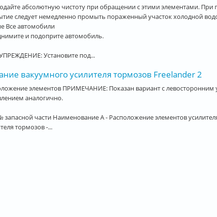
юдайте абсолютную чистоту при обращении с этими элементами. При 
ытие следует немедленно промыть пораженный участок холодной вод
ие Все автомобили
днимите и подоприте автомобиль.
ПРЕЖДЕНИЕ: Установите под...
ание вакуумного усилителя тормозов Freelander 2
оложение элементов ПРИМЕЧАНИЕ: Показан вариант с левосторонним у
влением аналогично.
№ запасной части Наименование A - Расположение элементов усилителя
теля тормозов -...