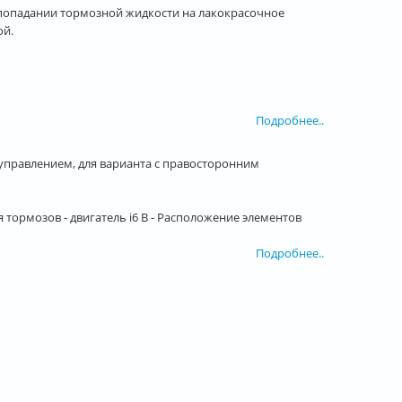
попадании тормозной жидкости на лакокрасочное
ой.
Подробнее..
правлением, для варианта с правосторонним
 тормозов - двигатель i6 B - Расположение элементов
Подробнее..