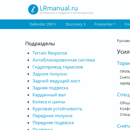
Перейти к основному содержанию
LRmanual.ru
Руководства и поддержка автовладельцев
Defender 2007+
Discovery 3
Freelander 1
Fr
Вы з
Руково
Подразделы
Усил
Terrain Response
Антиблокировочная система
Тормо
Гидропривод тормозов
ПРИМ
Задние полуоси
Сняти
Задний ведущий мост
заряд
Задняя подвеска
Спец
Карданный вал
Колеса и шины
Обща
Курсовая устойчивость
Коэфф
Специ
Передние полуоси
Передняя подвеска
Сняти
Подвеска