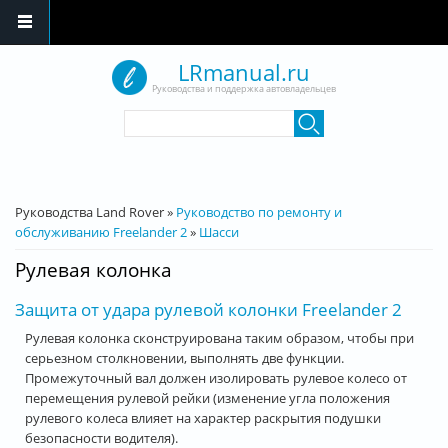
Перейти к основному содержанию
LRmanual.ru
Руководства и поддержка автовладельцев
Форма поиска
Поиск
Вы здесь
Руководства Land Rover
»
Руководство по ремонту и
обслуживанию Freelander 2
»
Шасси
Рулевая колонка
Защита от удара рулевой колонки Freelander 2
Рулевая колонка сконструирована таким образом, чтобы при
серьезном столкновении, выполнять две функции.
Промежуточный вал должен изолировать рулевое колесо от
перемещения рулевой рейки (изменение угла положения
рулевого колеса влияет на характер раскрытия подушки
безопасности водителя).