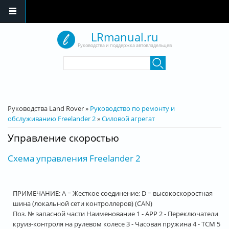
Перейти к основному содержанию
LRmanual.ru
Руководства и поддержка автовладельцев
Форма поиска
Поиск
Вы здесь
Руководства Land Rover
»
Руководство по ремонту и
обслуживанию Freelander 2
»
Силовой агрегат
Управление скоростью
Схема управления Freelander 2
ПРИМЕЧАНИЕ: A = Жесткое соединение; D = высокоскоростная
шина (локальной сети контроллеров) (CAN)
Поз. № запасной части Наименование 1 - APP 2 - Переключатели
круиз-контроля на рулевом колесе 3 - Часовая пружина 4 - TCM 5