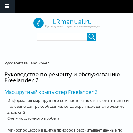
Перейти к основному содержанию
LRmanual.ru
Руководства и поддержка автовладельцев
Форма поиска
Поиск
Вы здесь
Руководства Land Rover
Руководство по ремонту и обслуживанию
Freelander 2
Маршрутный компьютер Freelander 2
Информация маршрутного компьютера показывается в нижней
половине центра сообщений, когда экран находится в режиме
дисплея 3.
Счетчик суточного пробега
Микропроцессор в щитке приборов рассчитывает данные по