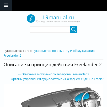
Перейти к основному содержанию
LRmanual.ru
Руководства и поддержка автовладельцев
Форма поиска
Поиск
Вы здесь
Руководства Ford
»
Руководство по ремонту и обслуживанию
Freelander 2
Описание и принцип действия Freelander 2
‹‹‹ Описание мобильного телефона Freelander 2
Органы управления аудиосистемой на заднем сиденье Freelander