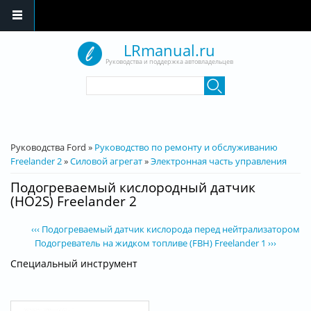
Перейти к основному содержанию
LRmanual.ru
Руководства и поддержка автовладельцев
Форма поиска
Поиск
Вы здесь
Руководства Ford
»
Руководство по ремонту и обслуживанию
Freelander 2
»
Силовой агрегат
»
Электронная часть управления
Подогреваемый кислородный датчик
(HO2S) Freelander 2
‹‹‹ Подогреваемый датчик кислорода перед нейтрализатором Ra
Подогреватель на жидком топливе (FBH) Freelander 1 ›››
Специальный инструмент