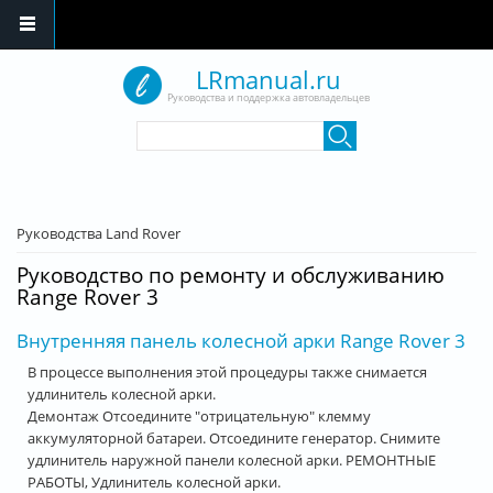
Перейти к основному содержанию
LRmanual.ru
Руководства и поддержка автовладельцев
Форма поиска
Поиск
Вы здесь
Руководства Land Rover
Руководство по ремонту и обслуживанию
Range Rover 3
Внутренняя панель колесной арки Range Rover 3
В процессе выполнения этой процедуры также снимается
удлинитель колесной арки.
Демонтаж Отсоедините "отрицательную" клемму
аккумуляторной батареи. Отсоедините генератор. Снимите
удлинитель наружной панели колесной арки. РЕМОНТНЫЕ
РАБОТЫ, Удлинитель колесной арки.