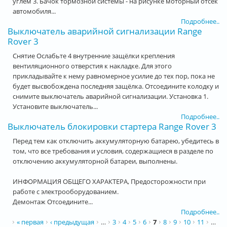
углем 3. Бачок тормозной системы - на рисунке моторный отсек
автомобиля...
Подробнее..
Выключатель аварийной сигнализации Range
Rover 3
Снятие Ослабьте 4 внутренние защёлки крепления
вентиляционного отверстия к накладке. Для этого
прикладывайте к нему равномерное усилие до тех пор, пока не
будет высвобождена последняя защёлка. Отсоедините колодку и
снимите выключатель аварийной сигнализации. Установка 1.
Установите выключатель...
Подробнее..
Выключатель блокировки стартера Range Rover 3
Перед тем как отключить аккумуляторную батарею, убедитесь в
том, что все требования и условия, содержащиеся в разделе по
отключению аккумуляторной батареи, выполнены.
ИНФОРМАЦИЯ ОБЩЕГО ХАРАКТЕРА, Предосторожности при
работе с электрооборудованием.
Демонтаж Отсоедините...
Подробнее..
Страницы
« первая
‹ предыдущая
…
3
4
5
6
7
8
9
10
11
…