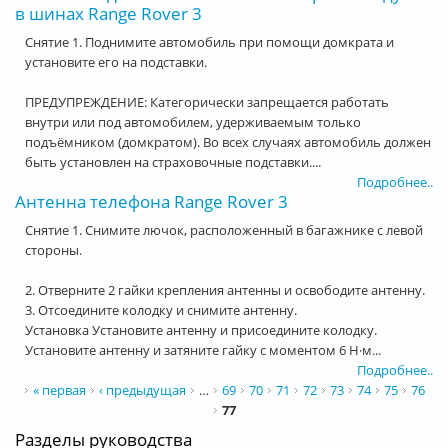
в шинах Range Rover 3
Снятие 1. Поднимите автомобиль при помощи домкрата и
установите его на подставки.
ПРЕДУПРЕЖДЕНИЕ: Категорически запрещается работать
внутри или под автомобилем, удерживаемым только
подъёмником (домкратом). Во всех случаях автомобиль должен
быть установлен на страховочные подставки....
Подробнее..
Антенна телефона Range Rover 3
Снятие 1. Снимите лючок, расположенный в багажнике с левой
стороны.
2. Отверните 2 гайки крепления антенны и освободите антенну.
3. Отсоедините колодку и снимите антенну.
Установка Установите антенну и присоедините колодку.
Установите антенну и затяните гайку с моментом 6 Н·м...
Подробнее..
Страницы
« первая
‹ предыдущая
…
69
70
71
72
73
74
75
76
77
Разделы руководства