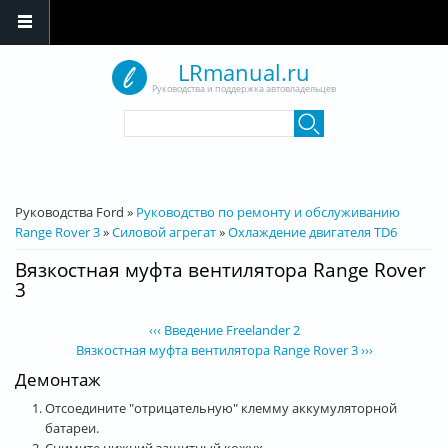
Перейти к основному содержанию
LRmanual.ru
Руководства и поддержка автовладельцев
Форма поиска
Поиск
Вы здесь
Руководства Ford
»
Руководство по ремонту и обслуживанию
Range Rover 3
»
Силовой агрегат
»
Охлаждение двигателя TD6
Вязкостная муфта вентилятора Range Rover
3
‹‹‹ Введение Freelander 2
Вязкостная муфта вентилятора Range Rover 3 ›››
Демонтаж
Отсоедините "отрицательную" клемму аккумуляторной
батареи.
Снимите нижний защитный кожух.