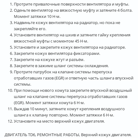
Протрите привалочные поверхности вентилятора и муфты.
Оденьте вентилятор на вязкостную муфту и затяните 4 болта.
Момент затяжки 10 Н·м.
Надвиньте кожух вентилятора на радиатор, но пока не
закрепляйте его.
Установите вентилятор на шкив и затяните гайку крепления
вязкостной муфты с моментом 45 Н·м.
Установите и закрепите кожух вентилятора на радиаторе.
Закрепите кожух вентилятора фиксаторами.
Закрепите на кожухе жгут и разъём.
Закрепите в зажиме шланг системы охлаждения.
Протрите патрубок на клапане системы перепуска
отработавших газов (EGR) и ответную часть шланга впускной
системы.
При помощи нового хомута закрепите впускной воздушный
шланг на клапане системы перепуска отработавших газов
(EGR). Момент затяжки хомута 6 Н·м.
Выждав 10 минут, затяните хомут крепления воздушного
шланга к клапану повторно. Момент затяжки 6 Н·м.
Установите на место верхний кожух двигателя.
ДВИГАТЕЛЬ TD6, РЕМОНТНЫЕ РАБОТЫ, Верхний кожух двигателя.