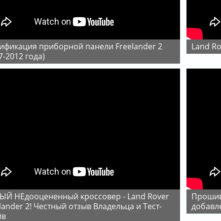
Land R
7-2012 года)
Прошивка приборки LR2 / Freelander 2 -
lander 2! Честный отзыв Владельца и Тест-
добавл
йв