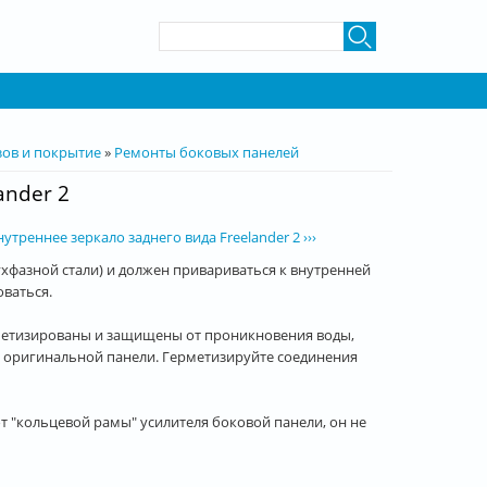
Форма поиска
Поиск
зов и покрытие
»
Ремонты боковых панелей
ander 2
нутреннее зеркало заднего вида Freelander 2 ›››
ухфазной стали) и должен привариваться к внутренней
оваться.
рметизированы и защищены от проникновения воды,
ие оригинальной панели. Герметизируйте соединения
 "кольцевой рамы" усилителя боковой панели, он не