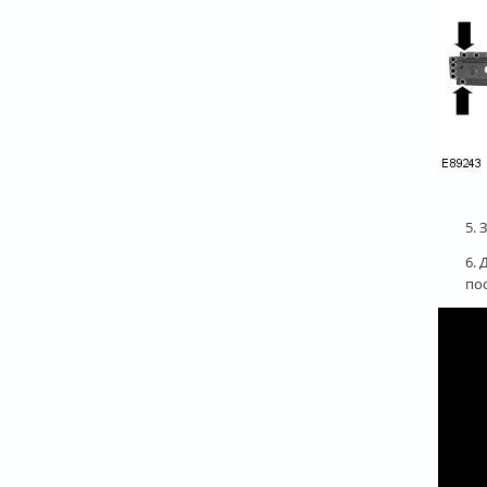
5. 
6.
по