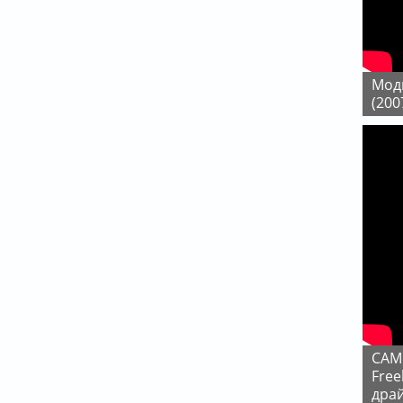
Модификация приборной панели Freelander 2
(200
САМЫЙ НЕдооцененный кроссовер - Land Rover
Free
дра