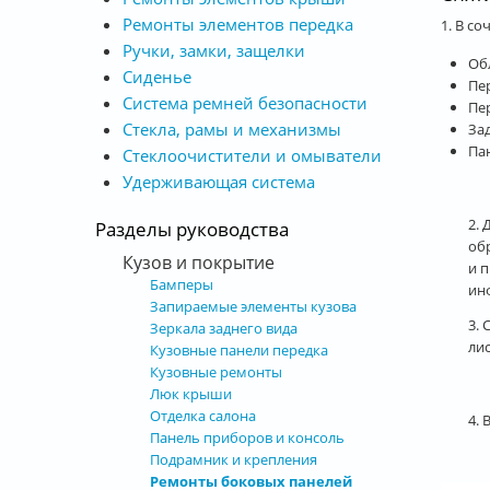
Ремонты элементов передка
1. В с
Ручки, замки, защелки
Об
Сиденье
Пе
Система ремней безопасности
Пе
Стекла, рамы и механизмы
За
Па
Стеклоочистители и омыватели
Удерживающая система
2.
Разделы руководства
об
Кузов и покрытие
и 
Бамперы
ин
Запираемые элементы кузова
3.
Зеркала заднего вида
ли
Кузовные панели передка
Кузовные ремонты
Люк крыши
Отделка салона
4.
Панель приборов и консоль
Подрамник и крепления
Ремонты боковых панелей