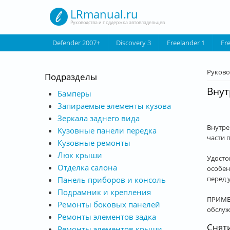
Перейти к основному содержанию
LRmanual.ru
Руководства и поддержка автовладельцев
Defender 2007+
Discovery 3
Freelander 1
Fr
Вы з
Руково
Подразделы
Внут
Бамперы
Запираемые элементы кузова
Зеркала заднего вида
Внутре
Кузовные панели передка
части 
Кузовные ремонты
Люк крыши
Удосто
Отделка салона
особен
перед 
Панель приборов и консоль
Подрамник и крепления
ПРИМЕЧ
Ремонты боковых панелей
обслуж
Ремонты элементов задка
Снят
Ремонты элементов крыши