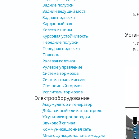
Задние полуоси
Задний ведущий мост
6. 
Задняя подвеска
Карданный вал
Колеса и шины
Уста
Курсовая устойчивость
Передние полуоси
1.
Передняя подвеска
Вы
Подвеска
Рулевая колонка
Рулевое управление
Система тормозов
Система трансмиссии
Стояночный тормоз
Усилитель тормозов
Электрооборудование
Аккумулятор и генератор
Добавочный климат-контроль
Жгуты электропроводки
Звуковой сигнал
Коммуникационная сеть
Многофункциональные модули