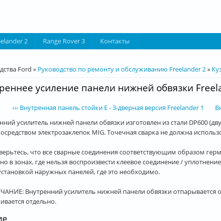
eelander 2
Range Rover 3
Контакты
десь
дства Ford
»
Руководство по ремонту и обслуживанию Freelander 2
»
Ку
реннее усиление панели нижней обвязки Freel
‹‹‹ Внутренная панель стойки E - 3-дверная версия Freelander 1
В
нний усилитель нижней панели обвязки изготовлен из стали DP600 (дв
посредством электрозаклепок MIG. Точечная сварка не должна использ
верьтесь, что все сварные соединения соответствующим образом ге
но в зонах, где нельзя воспроизвести клеевое соединение / уплотнен
установкой наружных панелей, где это необходимо.
АНИЕ: Внутренний усилитель нижней панели обвязки отпарывается от
ивается отдельно.
ие