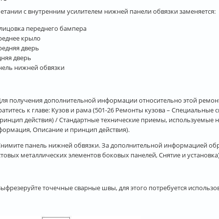
очетании с внутренним усилителем нижней панели обвязки заменяется:
лицовка переднего бампера
реднее крыло
редняя дверь
дняя дверь
нель нижней обвязки
 Для получения дополнительной информации относительно этой ремон
ратитесь к главе: Кузов и рама (501-26 Ремонты кузова – Специальные
принцип действия) / Стандартные технические приемы, используемые н
формация, Описание и принцип действия).
 Снимите панель нижней обвязки. За дополнительной информацией обр
стовых металлических элементов боковых панелей, Снятие и установка)
 Выфрезеруйте точечные сварные швы, для этого потребуется использов