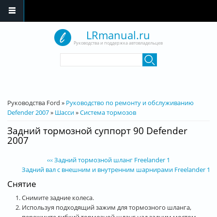
Перейти к основному содержанию
LRmanual.ru
Руководства и поддержка автовладельцев
Форма поиска
Поиск
Вы здесь
Руководства Ford
»
Руководство по ремонту и обслуживанию
Defender 2007
»
Шасси
»
Система тормозов
Задний тормозной суппорт 90 Defender
2007
‹‹‹ Задний тормозной шланг Freelander 1
Задний вал с внешним и внутренним шарнирами Freelander 1 ››
Снятие
Снимите задние колеса.
Используя подходящий зажим для тормозного шланга,
пережмите гибкий тормозной шланг над задним мостом.