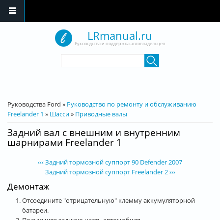
Перейти к основному содержанию
LRmanual.ru
Руководства и поддержка автовладельцев
Форма поиска
Поиск
Вы здесь
Руководства Ford
»
Руководство по ремонту и обслуживанию
Freelander 1
»
Шасси
»
Приводные валы
Задний вал с внешним и внутренним
шарнирами Freelander 1
‹‹‹ Задний тормозной суппорт 90 Defender 2007
Задний тормозной суппорт Freelander 2 ›››
Демонтаж
Отсоедините "отрицательную" клемму аккумуляторной
батареи.
Поднимите заднюю часть автомобиля.