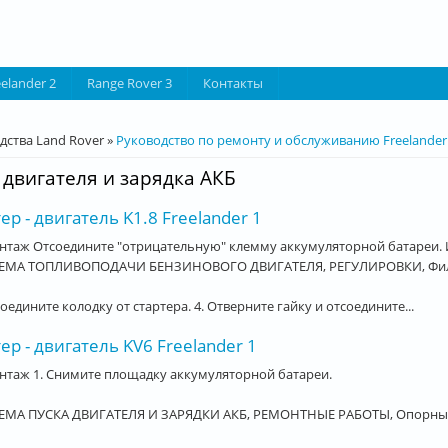
eelander 2
Range Rover 3
Контакты
десь
дства Land Rover
»
Руководство по ремонту и обслуживанию Freelander
 двигателя и зарядка АКБ
ер - двигатель K1.8 Freelander 1
нтаж Отсоедините "отрицательную" клемму аккумуляторной батареи. 
ЕМА ТОПЛИВОПОДАЧИ БЕНЗИНОВОГО ДВИГАТЕЛЯ, РЕГУЛИРОВКИ, Фильтр 
соедините колодку от стартера. 4. Отверните гайку и отсоедините...
ер - двигатель KV6 Freelander 1
нтаж 1. Снимите площадку аккумуляторной батареи.
ЕМА ПУСКА ДВИГАТЕЛЯ И ЗАРЯДКИ АКБ, РЕМОНТНЫЕ РАБОТЫ, Опорный л