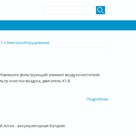
Форма поиска
Поиск
 1
»
Электрооборудование
Извлеките фильтрующий элемент воздухочистителя.
очистки воздуха, двигатель K1.8.
Подробнее..
оток - аккумуляторная батарея.