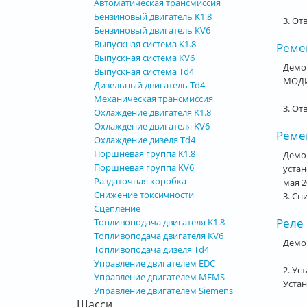
Автоматическая трансмиссия
Бензиновый двигатель K1.8
3. От
Бензиновый двигатель KV6
Выпускная система K1.8
Ремен
Выпускная система KV6
Демо
Выпускная система Td4
МОДИ
Дизельный двигатель Td4
Механическая трансмиссия
3. От
Охлаждение двигателя K1.8
Охлаждение двигателя KV6
Ремен
Охлаждение дизеля Td4
Поршневая группа K1.8
Демо
Поршневая группа KV6
устан
Раздаточная коробка
мая 2
Снижение токсичности
3. Сн
Сцепление
Реле 
Топливоподача двигателя K1.8
Топливоподача двигателя KV6
Демо
Топливоподача дизеля Td4
Управление двигателем EDC
2. Ус
Управление двигателем MEMS
Устан
Управление двигателем Siemens
Шасси