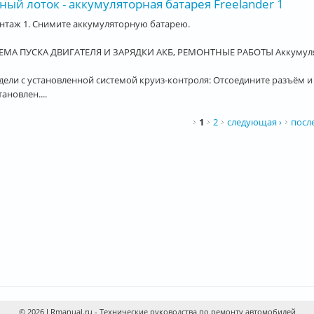
ый лоток - аккумуляторная батарея Freelander 1
нтаж 1. Снимите аккумуляторную батарею.
ЕМА ПУСКА ДВИГАТЕЛЯ И ЗАРЯДКИ АКБ, РЕМОНТНЫЕ РАБОТЫ Аккумуля
дели с установленной системой круиз-контроля: Отсоедините разъём и
тановлен....
ницы
1
2
следующая ›
посл
© 2026 LRmanual.ru - Технические руководства по ремонту автомобилей