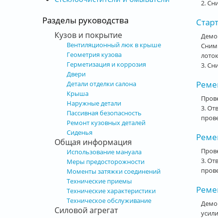
2. Сн
Разделы руководства
Старт
Кузов и покрытие
Демо
Вентиляционный люк в крыше
Сним
Геометрия кузова
лоток
Герметизация и коррозия
3. С
Двери
Ремен
Детали отделки салона
Крыша
Прове
Наружные детали
3. От
Пассивная безопасность
прове
Ремонт кузовных деталей
Сиденья
Ремен
Общая информация
Прове
Использование мануала
3. От
Меры предосторожности
прове
Моменты затяжки соединений
Технические приемы
Ремен
Технические характеристики
Техническое обслуживание
Демо
Силовой агрегат
усили