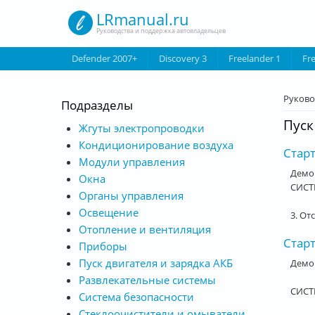
Перейти к основному содержанию
LRmanual.ru
Руководства и поддержка автовладельцев
Defender 2007+
Discovery 3
Freelander 1
Fr
Вы з
Руково
Подразделы
Пуск
Жгуты электропроводки
Кондиционирование воздуха
Старт
Модули управления
Демо
Окна
СИСТ
Органы управления
Освещение
3. От
Отопление и вентиляция
Старт
Приборы
Пуск двигателя и зарядка АКБ
Демо
Развлекательные системы
СИСТ
Система безопасности
Стеклоочистители и омыватели