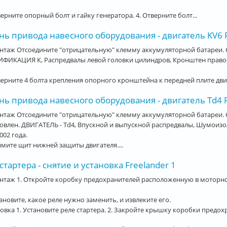
верните опорный болт и гайку генератора. 4. Отверните болт...
ь привода навесного оборудования - двигатель KV6 F
нтаж Отсоедините "отрицательную" клемму аккумуляторной батареи. 
ФИКАЦИЯ К, Распредвалы левой головки цилиндров, Кронштен правой 
верните 4 болта крепления опорного кронштейна к передней плите двиг
ь привода навесного оборудования - двигатель Td4 F
нтаж Отсоедините "отрицательную" клемму аккумуляторной батареи.
овлен. ДВИГАТЕЛЬ - Td4, Впускной и выпускной распредвалы, Шумоиз
002 года.
имите щит нижней защиты двигателя....
стартера - снятие и установка Freelander 1
нтаж 1. Откройте коробку предохранителей расположенную в моторно
тановите, какое реле нужно заменить, и извлеките его.
овка 1. Установите реле стартера. 2. Закройте крышку коробки предо