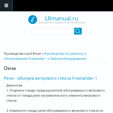
Перейти к основному содержанию
LRmanual.ru
Руководства и поддержка автовладельцев
Форма поиска
Поиск
Вы здесь
Руководства Land Rover
»
Руководство по ремонту и
обслуживанию Freelander 1
»
Электрооборудование
Окна
Реле - обогрев ветрового стекла Freelander 1
Демонтаж
1. Отделите гнездо предохранителя обогреваемого ветрового
стекла от гнезда реле нагревательного элемента ветрового
стекла.
2. Извлеките гнездо реле обогреваемого ветрового стекла из