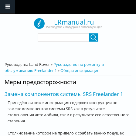
Перейти к основному содержанию
LRmanual.ru
Руководства и поддержка автовладельцев
Форма поиска
Поиск
Вы здесь
Руководства Land Rover
»
Руководство по ремонту и
обслуживанию Freelander 1
»
Общая информация
Меры предосторожности
Замена компонентов системы SRS Freelander 1
Приведённая ниже информация содержит инструкции по
замене компонентов системы SRS как в результате
столкновения автомобиля, так и в результате его естественного
старения.
Столкновение,которое не привело к срабатыванию подушек