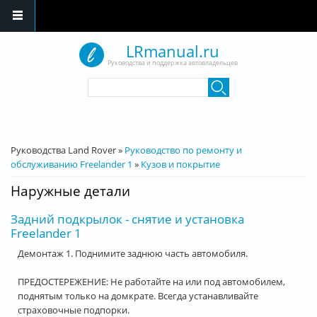
Перейти к основному содержанию
LRmanual.ru
Руководства и поддержка автовладельцев
Форма поиска
Поиск
Вы здесь
Руководства Land Rover
»
Руководство по ремонту и
обслуживанию Freelander 1
»
Кузов и покрытие
Наружные детали
Задний подкрылок - снятие и установка
Freelander 1
Демонтаж 1. Поднимите заднюю часть автомобиля.
ПРЕДОСТЕРЕЖЕНИЕ: Не работайте на или под автомобилем,
поднятым только на домкрате. Всегда устанавливайте
страховочные подпорки.