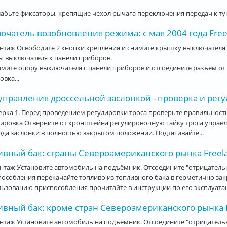
лабьте фиксаторы, крепящие чехол рычага переключения передач к тунн
чатель возобновления режима: с мая 2004 года Free
таж Освободите 2 кнопки крепления и снимите крышку выключателя с
ы выключателя к панели приборов.
имите опору выключателя с панели приборов и отсоедините разъём от 
овка...
управления дроссельной заслонкой - проверка и регу
рка 1. Перед проведением регулировки троса проверьте правильность
ировка Отверните от кронштейна регулировочную гайку троса управл
да заслонки в полностью закрытом положении. Подтягивайте...
ивный бак: страны Североамериканского рынка Freela
нтаж Установите автомобиль на подъёмник. Отсоедините "отрицател
пособления перекачайте топливо из топливного бака в герметично з
ьзованию приспособления прочитайте в инструкции по его эксплуатац
ивный бак: кроме стран Североамериканского рынка F
нтаж Установите автомобиль на подъёмник. Отсоедините "отрицатель