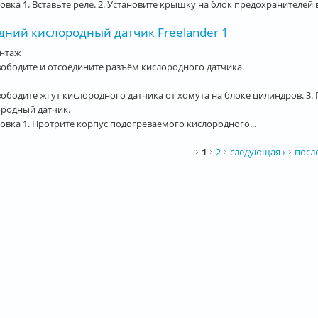
овка 1. Вставьте реле. 2. Установите крышку на блок предохранителей 
дний кислородный датчик Freelander 1
нтаж
вободите и отсоедините разъём кислородного датчика.
вободите жгут кислородного датчика от хомута на блоке цилиндров. 3
ородный датчик.
овка 1. Протрите корпус подогреваемого кислородного...
ницы
1
2
следующая ›
посл