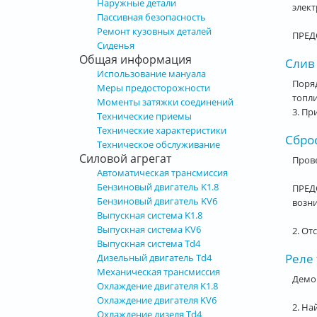
Наружные детали
элек
Пассивная безопасность
Ремонт кузовных деталей
ПРЕД
Сиденья
Общая информация
Слив 
Использование мануала
Поряд
Меры предосторожности
топл
Моменты затяжки соединений
3. Пр
Технические приемы
Технические характеристики
Сброс
Техническое обслуживание
Силовой агрегат
Прове
Автоматическая трансмиссия
Бензиновый двигатель K1.8
ПРЕД
Бензиновый двигатель KV6
возн
Выпускная система K1.8
Выпускная система KV6
2. От
Выпускная система Td4
Реле 
Дизельный двигатель Td4
Механическая трансмиссия
Демон
Охлаждение двигателя K1.8
Охлаждение двигателя KV6
2. На
Охлаждение дизеля Td4