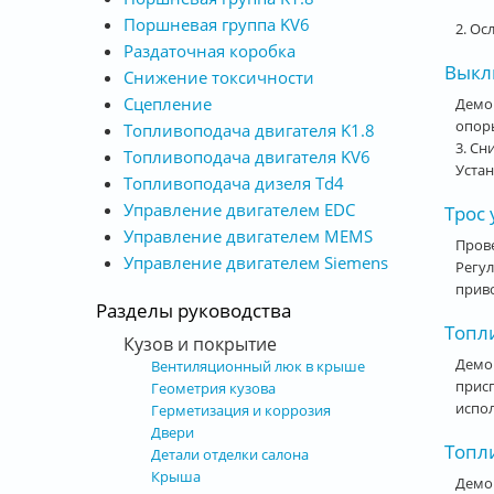
Поршневая группа KV6
2. Ос
Раздаточная коробка
Выклю
Снижение токсичности
Сцепление
Демон
опор
Топливоподача двигателя K1.8
3. Сн
Топливоподача двигателя KV6
Устан
Топливоподача дизеля Td4
Управление двигателем EDC
Трос 
Управление двигателем MEMS
Прове
Управление двигателем Siemens
Регул
приво
Разделы руководства
Топл
Кузов и покрытие
Демо
Вентиляционный люк в крыше
прис
Геометрия кузова
испол
Герметизация и коррозия
Двери
Топл
Детали отделки салона
Крыша
Демо