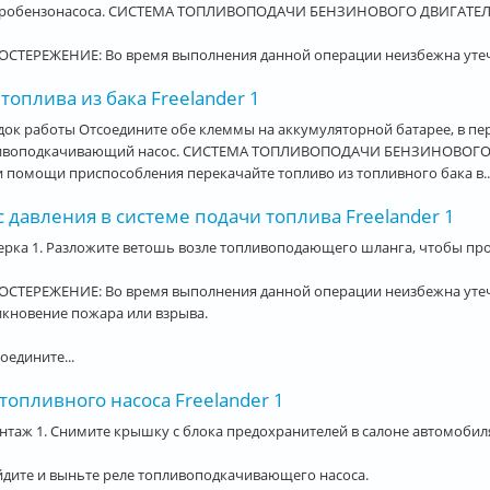
тробензонасоса. СИСТЕМА ТОПЛИВОПОДАЧИ БЕНЗИНОВОГО ДВИГАТЕЛЯ,
ОСТЕРЕЖЕНИЕ: Во время выполнения данной операции неизбежна утечк
топлива из бака Freelander 1
ок работы Отсоедините обе клеммы на аккумуляторной батарее, в п
ивоподкачивающий насос. СИСТЕМА ТОПЛИВОПОДАЧИ БЕНЗИНОВОГО Д
и помощи приспособления перекачайте топливо из топливного бака в..
 давления в системе подачи топлива Freelander 1
рка 1. Разложите ветошь возле топливоподающего шланга, чтобы про
ОСТЕРЕЖЕНИЕ: Во время выполнения данной операции неизбежна утеч
икновение пожара или взрыва.
соедините...
топливного насоса Freelander 1
таж 1. Снимите крышку с блока предохранителей в салоне автомобил
йдите и выньте реле топливоподкачивающего насоса.