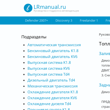
Перейти к основному содержанию
LRmanual.ru
Руководства и поддержка автовладельцев
Defender 2007+
Discovery 3
Freelander 1
Fr
Вы з
Руково
Подразделы
Топл
Автоматическая трансмиссия
Бензиновый двигатель K1.8
Залив
Бензиновый двигатель KV6
Демо
Выпускная система K1.8
топл
Выпускная система KV6
ДВИГА
Выпускная система Td4
3. Сн
Дизельный двигатель Td4
Задн
Механическая трансмиссия
Охлаждение двигателя K1.8
Демо
Охлаждение двигателя KV6
ПРЕДО
Охлаждение дизеля Td4
стра
Поршневая группа K1.8