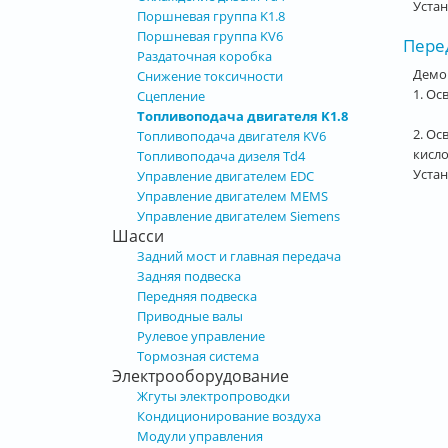
Устан
Поршневая группа K1.8
Поршневая группа KV6
Пере
Раздаточная коробка
Демо
Снижение токсичности
1. Ос
Сцепление
Топливоподача двигателя K1.8
2. Ос
Топливоподача двигателя KV6
кисл
Топливоподача дизеля Td4
Устан
Управление двигателем EDC
Управление двигателем MEMS
Стра
Управление двигателем Siemens
Шасси
Задний мост и главная передача
Задняя подвеска
Передняя подвеска
Приводные валы
Рулевое управление
Тормозная система
Электрооборудование
Жгуты электропроводки
Кондиционирование воздуха
Модули управления