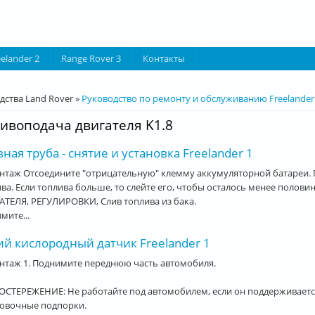
eelander 2
Range Rover 3
Контакты
десь
дства Land Rover
»
Руководство по ремонту и обслуживанию Freelander
ивоподача двигателя K1.8
ная труба - снятие и установка Freelander 1
нтаж Отсоедините "отрицательную" клемму аккумуляторной батареи. 
ива. Если топлива больше, то слейте его, чтобы осталось менее п
ТЕЛЯ, РЕГУЛИРОВКИ, Слив топлива из бака.
имите...
ий кислородный датчик Freelander 1
нтаж 1. Поднимите переднюю часть автомобиля.
СТЕРЕЖЕНИЕ: Не работайте под автомобилем, если он поддерживается
ховочные подпорки.