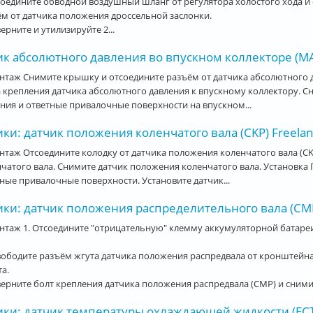
соедините обводной воздушный шланг от регулятора холостого хода и 
м от датчика положения дроссельной заслонки.
верните и утилизируйте 2...
к абсолютного давления во впускном коллекторе (MAP
таж Снимите крышку и отсоедините разъём от датчика абсолютного д
 крепления датчика абсолютного давления к впускному коллектору. Сн
ния и ответные привалочные поверхности на впускном...
ки: датчик положения коленчатого вала (CKP) Freelan
таж Отсоедините колодку от датчика положения коленчатого вала (CK
чатого вала. Снимите датчик положения коленчатого вала. Установка 
ные привалочные поверхности. Установите датчик...
ки: датчик положения распределительного вала (CMP
таж 1. Отсоедините "отрицательную" клемму аккумуляторной батареи
вободите разъём жгута датчика положения распредвала от кронштейна 
а.
верните болт крепления датчика положения распредвала (CMP) и снимит
ики: датчик температуры охлаждающей жидкости (ECT)