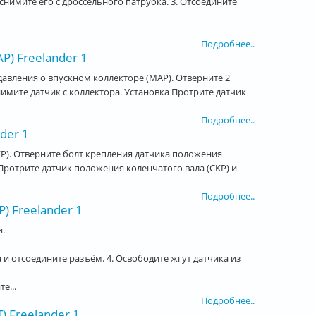
снимите его с дроссельного патрубка. 3. Отсоедините
Подробнее..
) Freelander 1
авления о впускном коллекторе (MAP). Отверните 2
имите датчик с коллектора. Установка Протрите датчик
Подробнее..
der 1
P). Отверните болт крепления датчика положения
Протрите датчик положения коленчатого вала (CKP) и
Подробнее..
) Freelander 1
.
и отсоедините разъём. 4. Освободите жгут датчика из
е...
Подробнее..
 Freelander 1