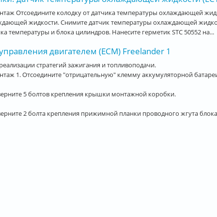
нтаж Отсоедините колодку от датчика температуры охлаждающей жидк
ждающей жидкости. Снимите датчик температуры охлаждающей жидкос
ка температуры и блока цилиндров. Нанесите герметик STC 50552 на...
управления двигателем (ECM) Freelander 1
реализации стратегий зажигания и топливоподачи.
таж 1. Отсоедините "отрицательную" клемму аккумуляторной батареи
верните 5 болтов крепления крышки монтажной коробки.
верните 2 болта крепления прижимной планки проводного жгута блока.