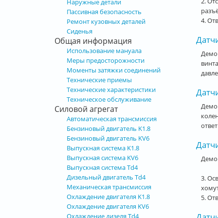
2. От
Наружные детали
разъё
Пассивная безопасность
4. От
Ремонт кузовных деталей
Сиденья
Датчи
Общая информация
Использование мануала
Демон
Меры предосторожности
винта
Моменты затяжки соединений
давле
Технические приемы
Технические характеристики
Датчи
Техническое обслуживание
Демон
Силовой агрегат
колен
Автоматическая трансмиссия
ответ
Бензиновый двигатель K1.8
Бензиновый двигатель KV6
Датчи
Выпускная система K1.8
Выпускная система KV6
Демон
Выпускная система Td4
Дизельный двигатель Td4
3. Ос
Механическая трансмиссия
хомут
Охлаждение двигателя K1.8
5. От
Охлаждение двигателя KV6
Датч
Охлаждение дизеля Td4