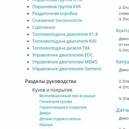
Поршневая группа KV6
2. От
Раздаточная коробка
сними
4. От
Снижение токсичности
Сцепление
Конт
Топливоподача двигателя K1.8
Демон
Топливоподача двигателя KV6
от ко
Топливоподача дизеля Td4
5. От
Управление двигателем EDC
Катуш
Управление двигателем MEMS
Управление двигателем Siemens
Демон
Разделы руководства
2. От
4. От
Кузов и покрытие
Вентиляционный люк в крыше
5. От
Геометрия кузова
Герметизация и коррозия
Датч
Двери
Демон
Детали отделки салона
Крыша