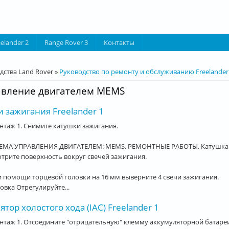
eelander 2
Range Rover 3
Контакты
десь
дства Land Rover
»
Руководство по ремонту и обслуживанию Freelander
вление двигателем MEMS
 зажигания Freelander 1
таж 1. Снимите катушки зажигания.
ЕМА УПРАВЛЕНИЯ ДВИГАТЕЛЕМ: MEMS, РЕМОНТНЫЕ РАБОТЫ, Катушка 
отрите поверхность вокруг свечей зажигания.
и помощи торцевой головки на 16 мм выверните 4 свечи зажигания.
овка Отрегулируйте...
ятор холостого хода (IAC) Freelander 1
таж 1. Отсоедините "отрицательную" клемму аккумуляторной батареи