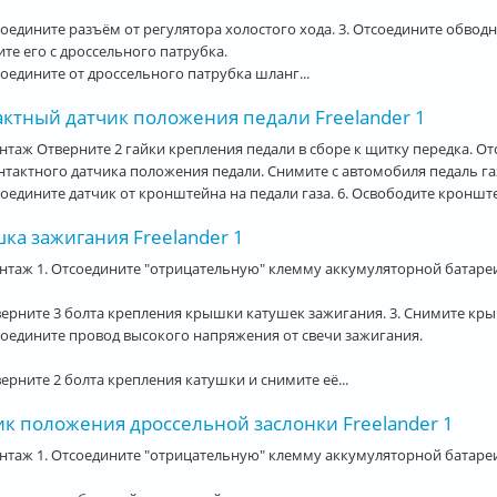
соедините разъём от регулятора холостого хода. 3. Отсоедините обво
те его с дроссельного патрубка.
соедините от дроссельного патрубка шланг...
актный датчик положения педали Freelander 1
таж Отверните 2 гайки крепления педали в сборе к щитку передка. Отс
нтактного датчика положения педали. Снимите с автомобиля педаль газ
соедините датчик от кронштейна на педали газа. 6. Освободите кронштей
ка зажигания Freelander 1
таж 1. Отсоедините "отрицательную" клемму аккумуляторной батареи
верните 3 болта крепления крышки катушек зажигания. 3. Снимите кр
соедините провод высокого напряжения от свечи зажигания.
верните 2 болта крепления катушки и снимите её...
ик положения дроссельной заслонки Freelander 1
таж 1. Отсоедините "отрицательную" клемму аккумуляторной батареи