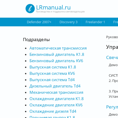
Перейти к основному содержанию
LRmanual.ru
Руководства и поддержка автовладельцев
Defender 2007+
Discovery 3
Freelander 1
Fr
Вы з
Руково
Подразделы
Упра
Автоматическая трансмиссия
Бензиновый двигатель K1.8
Свечи
Бензиновый двигатель KV6
Демон
Выпускная система K1.8
Выпускная система KV6
СИСТ
Выпускная система Td4
2. Пр
Дизельный двигатель Td4
3. Пр
Механическая трансмиссия
Устан
Охлаждение двигателя K1.8
Охлаждение двигателя KV6
Регул
Охлаждение дизеля Td4
Демон
Поршневая группа K1.8