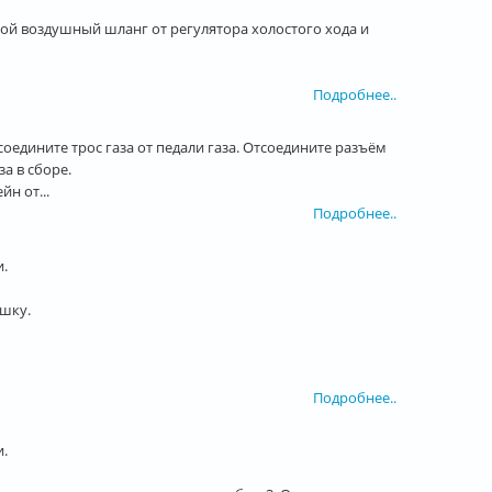
дной воздушный шланг от регулятора холостого хода и
Подробнее..
оедините трос газа от педали газа. Отсоедините разъём
а в сборе.
н от...
Подробнее..
.
ышку.
Подробнее..
.