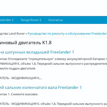
eelander 2
Range Rover 3
Контакты
десь
дства Land Rover
»
Руководство по ремонту и обслуживанию Freelander
иновый двигатель K1.8
на шатунных вкладышей Freelander 1
нтаж Отсоедините "отрицательную" клемму аккумуляторной батареи. 
ИКАЦИЯ К, объём 1,8, Передний сальник выпускного распределительн
имите поддон двигателя.
АТЕЛЬ - МОДИФИКАЦИЯ К,...
й сальник коленчатого вала Freelander 1
таж 1. Снимите маховик.
АТЕЛЬ - МОДИФИКАЦИЯ К, объём 1,8, Передний сальник выпускного ра