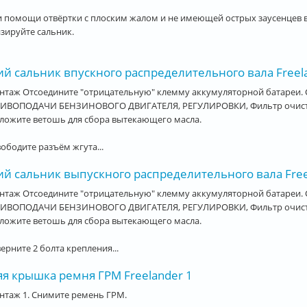
и помощи отвёртки с плоским жалом и не имеющей острых заусенцев в
зируйте сальник.
й сальник впускного распределительного вала Freel
нтаж Отсоедините "отрицательную" клемму аккумуляторной батареи. 
ИВОПОДАЧИ БЕНЗИНОВОГО ДВИГАТЕЛЯ, РЕГУЛИРОВКИ, Фильтр очистки 
зложите ветошь для сбора вытекающего масла.
вободите разъём жгута...
ий сальник выпускного распределительного вала Free
нтаж Отсоедините "отрицательную" клемму аккумуляторной батареи. 
ИВОПОДАЧИ БЕНЗИНОВОГО ДВИГАТЕЛЯ, РЕГУЛИРОВКИ, Фильтр очистки 
зложите ветошь для сбора вытекающего масла.
верните 2 болта крепления...
яя крышка ремня ГРМ Freelander 1
нтаж 1. Снимите ремень ГРМ.