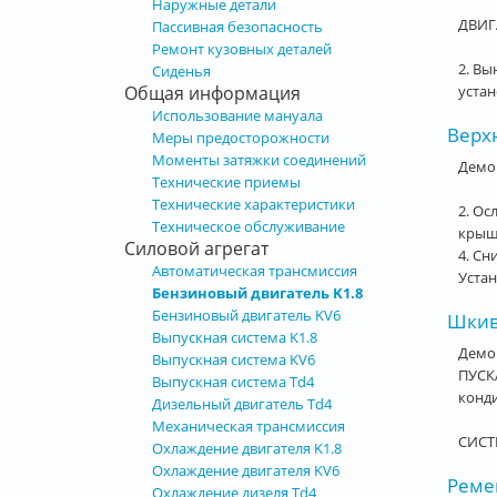
Наружные детали
ДВИГ
Пассивная безопасность
Ремонт кузовных деталей
2. Вы
Сиденья
устан
Общая информация
Использование мануала
Верх
Меры предосторожности
Моменты затяжки соединений
Демон
Технические приемы
Технические характеристики
2. Ос
Техническое обслуживание
крыш
Силовой агрегат
4. Сн
Автоматическая трансмиссия
Устан
Бензиновый двигатель K1.8
Бензиновый двигатель KV6
Шкив 
Выпускная система K1.8
Демо
Выпускная система KV6
ПУСК
Выпускная система Td4
конд
Дизельный двигатель Td4
Механическая трансмиссия
СИСТ
Охлаждение двигателя K1.8
Охлаждение двигателя KV6
Ремен
Охлаждение дизеля Td4