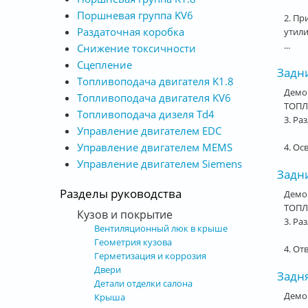
Поршневая группа KV6
2. Пр
Раздаточная коробка
утили
...
Снижение токсичности
Сцепление
Задни
Топливоподача двигателя K1.8
Демо
Топливоподача двигателя KV6
ТОПЛ
Топливоподача дизеля Td4
3. Ра
Управление двигателем EDC
Управление двигателем MEMS
4. Ос
Управление двигателем Siemens
Задн
Разделы руководства
Демо
ТОПЛ
Кузов и покрытие
3. Ра
Вентиляционный люк в крыше
Геометрия кузова
4. От
Герметизация и коррозия
Двери
Задн
Детали отделки салона
Демо
Крыша