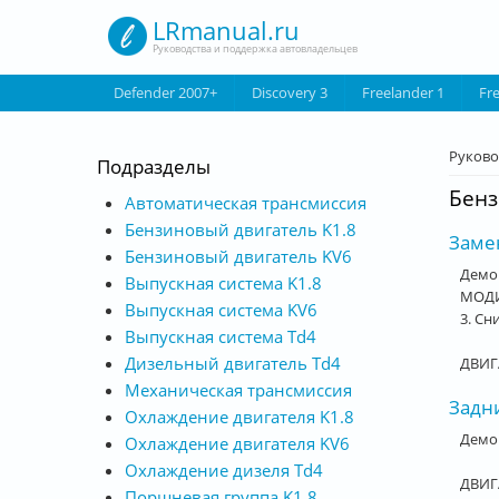
Перейти к основному содержанию
LRmanual.ru
Руководства и поддержка автовладельцев
Defender 2007+
Discovery 3
Freelander 1
Fr
Вы з
Руково
Подразделы
Бенз
Автоматическая трансмиссия
Бензиновый двигатель K1.8
Заме
Бензиновый двигатель KV6
Демо
Выпускная система K1.8
МОДИФ
Выпускная система KV6
3. Сн
Выпускная система Td4
Дизельный двигатель Td4
ДВИГ
Механическая трансмиссия
Задни
Охлаждение двигателя K1.8
Демон
Охлаждение двигателя KV6
Охлаждение дизеля Td4
ДВИГ
Поршневая группа K1.8