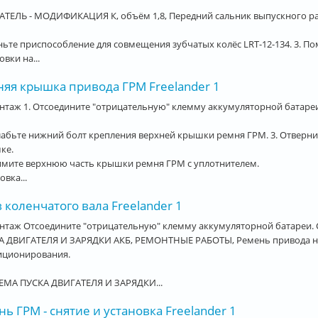
АТЕЛЬ - МОДИФИКАЦИЯ К, объём 1,8, Передний сальник выпускного ра
ньте приспособление для совмещения зубчатых колёс LRT-12-134. 3. П
овки на...
няя крышка привода ГРМ Freelander 1
таж 1. Отсоедините "отрицательную" клемму аккумуляторной батареи
лабьте нижний болт крепления верхней крышки ремня ГРМ. 3. Отверни
ке.
имите верхнюю часть крышки ремня ГРМ с уплотнителем.
овка...
коленчатого вала Freelander 1
нтаж Отсоедините "отрицательную" клемму аккумуляторной батареи. 
А ДВИГАТЕЛЯ И ЗАРЯДКИ АКБ, РЕМОНТНЫЕ РАБОТЫ, Ремень привода наве
иционирования.
ЕМА ПУСКА ДВИГАТЕЛЯ И ЗАРЯДКИ...
ь ГРМ - снятие и установка Freelander 1