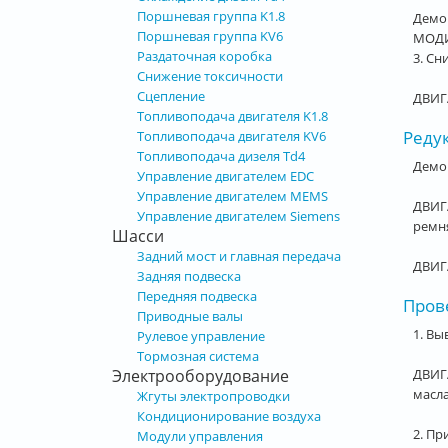
Поршневая группа K1.8
Демо
Поршневая группа KV6
МОДИФ
Раздаточная коробка
3. С
Снижение токсичности
Сцепление
ДВИГА
Топливоподача двигателя K1.8
Реду
Топливоподача двигателя KV6
Топливоподача дизеля Td4
Демо
Управление двигателем EDC
Управление двигателем MEMS
ДВИГ
Управление двигателем Siemens
ремн
Шасси
Задний мост и главная передача
ДВИГА
Задняя подвеска
Передняя подвеска
Прове
Приводные валы
1. Вы
Рулевое управление
Тормозная система
ДВИГА
Электрооборудование
масла
Жгуты электропроводки
Кондиционирование воздуха
2. Пр
Модули управления