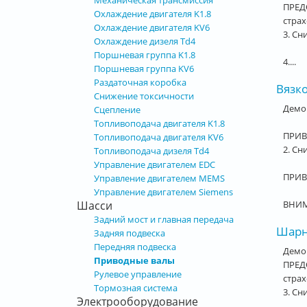
Механическая трансмиссия
ПРЕДО
Охлаждение двигателя K1.8
стра
Охлаждение двигателя KV6
3. Сн
Охлаждение дизеля Td4
Поршневая группа K1.8
4....
Поршневая группа KV6
Раздаточная коробка
Вязко
Снижение токсичности
Демон
Сцепление
Топливоподача двигателя K1.8
ПРИВ
Топливоподача двигателя KV6
2. Сн
Топливоподача дизеля Td4
Управление двигателем EDC
ПРИВ
Управление двигателем MEMS
Управление двигателем Siemens
ВНИМА
Шасси
Задний мост и главная передача
Шарни
Задняя подвеска
Передняя подвеска
Демо
Приводные валы
ПРЕДО
Рулевое управление
стра
Тормозная система
3. Сн
Электрооборудование