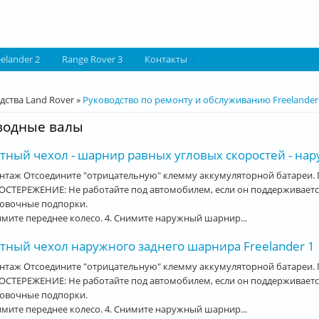
eelander 2
Range Rover 3
Контакты
десь
дства Land Rover
»
Руководство по ремонту и обслуживанию Freelander
водные валы
ный чехол - шарнир равных угловых скоростей - нар
нтаж Отсоедините "отрицательную" клемму аккумуляторной батареи.
СТЕРЕЖЕНИЕ: Не работайте под автомобилем, если он поддерживается
ховочные подпорки.
имите переднее колесо. 4. Снимите наружный шарнир...
тный чехол наружного заднего шарнира Freelander 1
нтаж Отсоедините "отрицательную" клемму аккумуляторной батареи. 
СТЕРЕЖЕНИЕ: Не работайте под автомобилем, если он поддерживается
ховочные подпорки.
имите переднее колесо. 4. Снимите наружный шарнир...