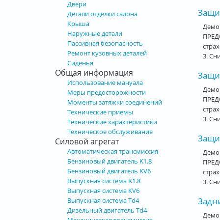
Двери
Защит
Детали отделки салона
Крыша
Демо
Наружные детали
ПРЕДО
Пассивная безопасность
стра
Ремонт кузовных деталей
3. Сн
Сиденья
Общая информация
Защи
Использование мануала
Демо
Меры предосторожности
ПРЕДО
Моменты затяжки соединений
стра
Технические приемы
3. Сн
Технические характеристики
Техническое обслуживание
Защит
Силовой агрегат
Автоматическая трансмиссия
Демо
Бензиновый двигатель K1.8
ПРЕДО
Бензиновый двигатель KV6
стра
Выпускная система K1.8
3. Сн
Выпускная система KV6
Задн
Выпускная система Td4
Дизельный двигатель Td4
Демо