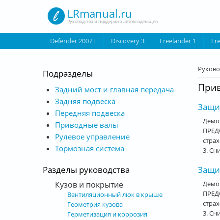
Перейти к основному содержанию
LRmanual.ru
Руководства и поддержка автовладельцев
Defender 2007+
Discovery 3
Freelander 1
Fr
Вы з
Руково
Подразделы
При
Задний мост и главная передача
Задняя подвеска
Защит
Передняя подвеска
Демо
Приводные валы
ПРЕДО
Рулевое управление
стра
Тормозная система
3. Сн
Защи
Разделы руководства
Демо
Кузов и покрытие
ПРЕДО
Вентиляционный люк в крыше
стра
Геометрия кузова
3. Сн
Герметизация и коррозия