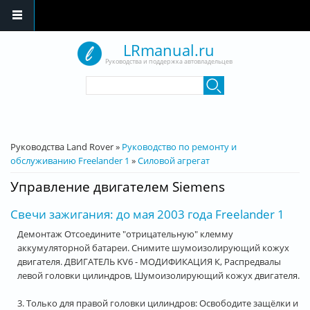
Перейти к основному содержанию
LRmanual.ru
Руководства и поддержка автовладельцев
Форма поиска
Поиск
Вы здесь
Руководства Land Rover
»
Руководство по ремонту и
обслуживанию Freelander 1
»
Силовой агрегат
Управление двигателем Siemens
Свечи зажигания: до мая 2003 года Freelander 1
Демонтаж Отсоедините "отрицательную" клемму
аккумуляторной батареи. Снимите шумоизолирующий кожух
двигателя. ДВИГАТЕЛЬ KV6 - МОДИФИКАЦИЯ К, Распредвалы
левой головки цилиндров, Шумоизолирующий кожух двигателя.
3. Только для правой головки цилиндров: Освободите защёлки и