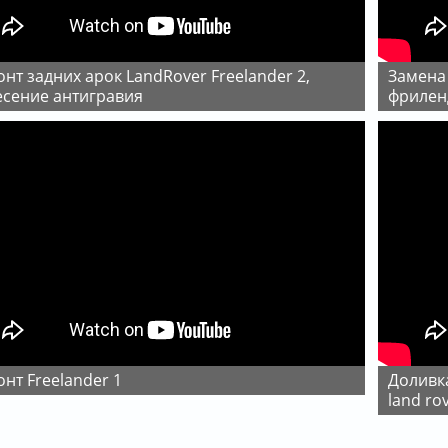
замена подушки двигателя ленд ровер
есение антигравия
фрилен
онт Freelander 1
Доливка масла в акпп ленд ровер фрилендер 1,
land ro