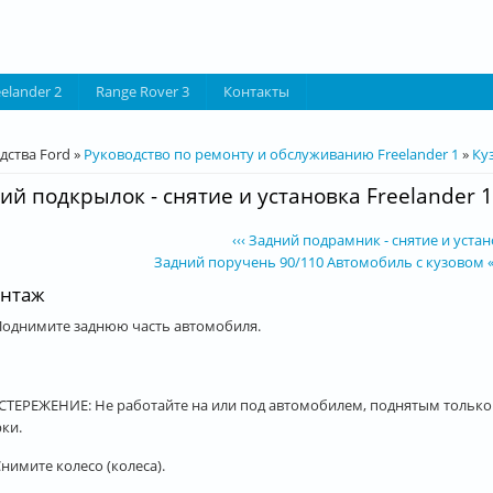
eelander 2
Range Rover 3
Контакты
десь
дства Ford
»
Руководство по ремонту и обслуживанию Freelander 1
»
Ку
ий подкрылок - снятие и установка Freelander 1
‹‹‹ Задний подрамник - снятие и устан
Задний поручень 90/110 Автомобиль с кузовом «у
нтаж
 Поднимите заднюю часть автомобиля.
ТЕРЕЖЕНИЕ: Не работайте на или под автомобилем, поднятым только 
ки.
Снимите колесо (колеса).