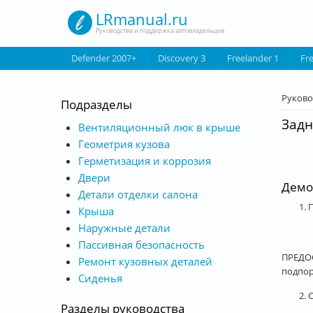
Перейти к основному содержанию
LRmanual.ru
Руководства и поддержка автовладельцев
Defender 2007+
Discovery 3
Freelander 1
Fr
Вы з
Руково
Подразделы
Задн
Вентиляционный люк в крыше
Геометрия кузова
Герметизация и коррозия
Двери
Демо
Детали отделки салона
1.
Крыша
Наружные детали
Пассивная безопасность
ПРЕДОС
Ремонт кузовных деталей
подпор
Сиденья
2. 
Разделы руководства