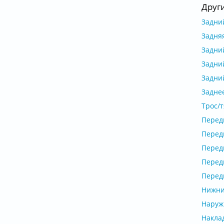
Друг
Задний
Задня
Задний
Задний
Задний
Заднее
Трос/т
Передн
Передн
Передн
Передн
Передн
Нижни
Наруж
Наклад