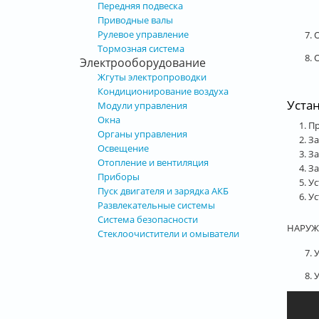
Передняя подвеска
Приводные валы
Рулевое управление
7.
Тормозная система
8.
Электрооборудование
Жгуты электропроводки
Кондиционирование воздуха
Уста
Модули управления
Окна
Пр
Органы управления
За
Освещение
За
Отопление и вентиляция
За
Приборы
Ус
Пуск двигателя и зарядка АКБ
Ус
Развлекательные системы
Система безопасности
НАРУЖ
Стеклоочистители и омыватели
7. 
8.