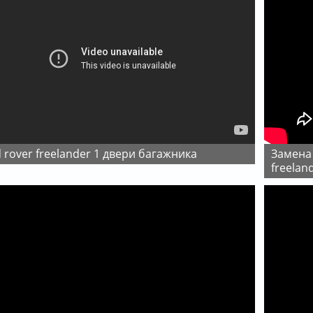
d rover freelander 1 двери багажникa
замена задних тормозных колодок land rover
freelan