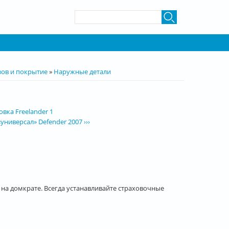
Форма поиска
Поиск
зов и покрытие
»
Наружные детали
овка Freelander 1
ниверсал» Defender 2007 ›››
на домкрате. Всегда устанавливайте страховочные