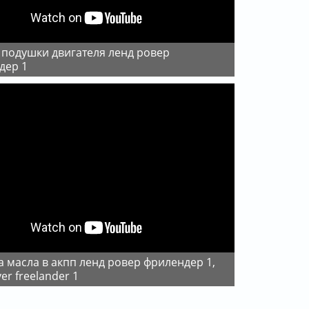
дер 1
ver freelander 1