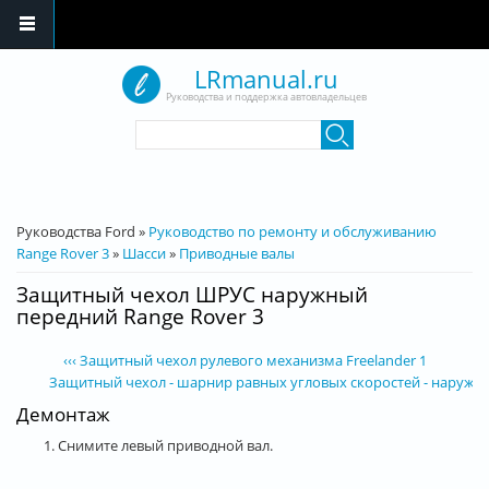
Перейти к основному содержанию
LRmanual.ru
Руководства и поддержка автовладельцев
Форма поиска
Поиск
Вы здесь
Руководства Ford
»
Руководство по ремонту и обслуживанию
Range Rover 3
»
Шасси
»
Приводные валы
Защитный чехол ШРУС наружный
передний Range Rover 3
‹‹‹ Защитный чехол рулевого механизма Freelander 1
Защитный чехол - шарнир равных угловых скоростей - наружный 
Демонтаж
1. Снимите левый приводной вал.