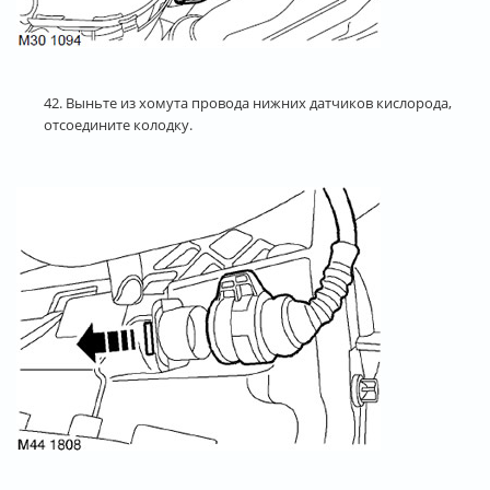
42. Выньте из хомута провода нижних датчиков кислорода,
отсоедините колодку.