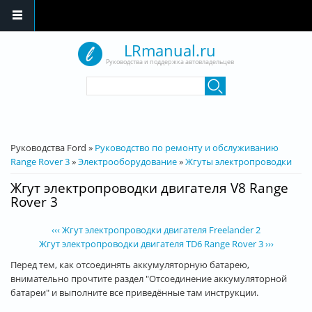
Перейти к основному содержанию
LRmanual.ru
Руководства и поддержка автовладельцев
Форма поиска
Поиск
Вы здесь
Руководства Ford
»
Руководство по ремонту и обслуживанию
Range Rover 3
»
Электрооборудование
»
Жгуты электропроводки
Жгут электропроводки двигателя V8 Range
Rover 3
‹‹‹ Жгут электропроводки двигателя Freelander 2
Жгут электропроводки двигателя TD6 Range Rover 3 ›››
Перед тем, как отсоединять аккумуляторную батарею,
внимательно прочтите раздел "Отсоединение аккумуляторной
батареи" и выполните все приведённые там инструкции.