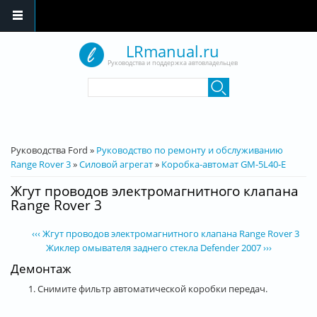
Перейти к основному содержанию
LRmanual.ru
Руководства и поддержка автовладельцев
Форма поиска
Поиск
Вы здесь
Руководства Ford
»
Руководство по ремонту и обслуживанию
Range Rover 3
»
Силовой агрегат
»
Коробка-автомат GM-5L40-E
Жгут проводов электромагнитного клапана
Range Rover 3
‹‹‹ Жгут проводов электромагнитного клапана Range Rover 3
Жиклер омывателя заднего стекла Defender 2007 ›››
Демонтаж
1. Снимите фильтр автоматической коробки передач.