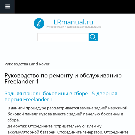
Перейти к основному содержанию
LRmanual.ru
Руководства и поддержка автовладельцев
Форма поиска
Поиск
Вы здесь
Руководства Land Rover
Руководство по ремонту и обслуживанию
Freelander 1
Задняя панель боковины в сборе - 5-дверная
версия Freelander 1
В данной процедуре рассматривается замена задней наружной
боковой панели кузова вместе с задней панелью боковины в
сборе.
Демонтаж Отсоедините "отрицательную" клемму
аккумуляторной батареи. Отсоедините генератор. Отсоедините