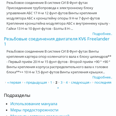
Резьбовое соединение В системе СИ В Фунт-футах
Присоединение трубопровода к электронному блоку
управления АБС 17 Н-м 12 фунт-футов Винты крепления
модулятора АБС к кронштейну опоры 9 Н-м 7 фунт-футов
Крепление кронштейна модулятора АБС к внутреннему крылу -
Гайки 13 Н-м 10 фунт-футов - Болты 8 Н-...
Подробнее..
Резьбовые соединения двигателя KV6 Freelander
1
Резьбовое соединение В системе СИ В Фунт-футах Винты
крепления картера опор коленчатого вала к блоку цилиндров**
- Первый приём 20 Н-м 15 фунт-футов - Второй приём +90 ° +90 °
Винты крепления корпуса распределительного вала к головке
блока**++ 10 Н-м 7,5 фунт-футов Винты крепления крышки...
Подробнее..
Страницы
« первая
‹ предыдущая
1
2
3
4
следующая ›
последняя
»
Подразделы
Использование мануала
Меры предосторожности
Моменты затяжки соединений