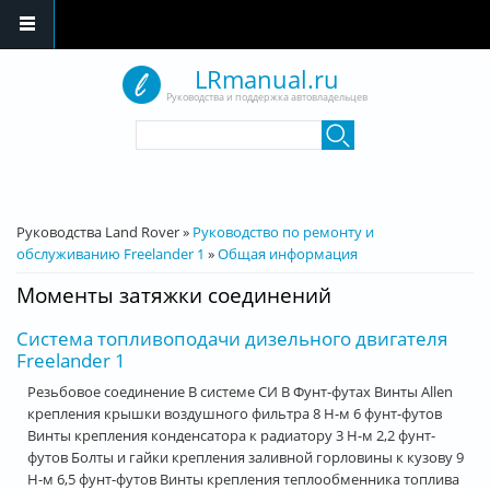
Перейти к основному содержанию
LRmanual.ru
Руководства и поддержка автовладельцев
Форма поиска
Поиск
Вы здесь
Руководства Land Rover
»
Руководство по ремонту и
обслуживанию Freelander 1
»
Общая информация
Моменты затяжки соединений
Система топливоподачи дизельного двигателя
Freelander 1
Резьбовое соединение В системе СИ В Фунт-футах Винты Allen
крепления крышки воздушного фильтра 8 Н-м 6 фунт-футов
Винты крепления конденсатора к радиатору 3 Н-м 2,2 фунт-
футов Болты и гайки крепления заливной горловины к кузову 9
Н-м 6,5 фунт-футов Винты крепления теплообменника топлива