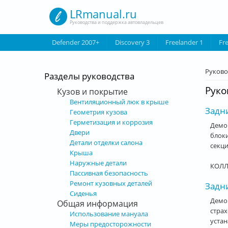
Перейти к основному содержанию
LRmanual.ru
Руководства и поддержка автовладельцев
Defender 2007+
Discovery 3
Freelander 1
Fr
Вы з
Руково
Разделы руководства
Руко
Кузов и покрытие
Вентиляционный люк в крыше
Задн
Геометрия кузова
Герметизация и коррозия
Демон
Двери
блок
Детали отделки салона
секци
Крыша
Наружные детали
КОЛЛ
Пассивная безопасность
Ремонт кузовных деталей
Задн
Сиденья
Демо
Общая информация
страх
Использование мануала
устан
Меры предосторожности