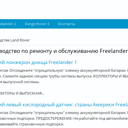
eelander 2
Range Rover 3
Контакты
десь
дства Land Rover
водство по ремонту и обслуживанию Freelander
ий лонжерон днища Freelander 1
таж Отсоедините "отрицательную" клемму аккумуляторной батареи. О
и. Снимите заднюю секцию трубы системы выпуска. КОЛЛЕКТОРЫ И В
я выпускной системы.
ЕКТОРЫ И ВЫПУСКНАЯ...
ий левый кислородный датчик: страны Америки Freel
нтаж Отсоедините "отрицательную" клемму аккумуляторной батареи. 
овочные подпорки. ПРЕДОСТЕРЕЖЕНИЕ: Не работайте под автомобилем,
авливайте страховочные подпорки.