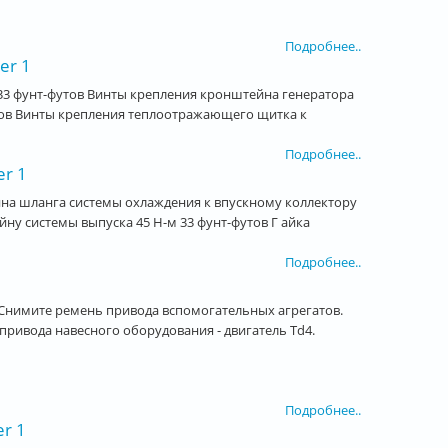
Подробнее..
er 1
 33 фунт-футов Винты крепления кронштейна генератора
утов Винты крепления теплоотражающего щитка к
Подробнее..
er 1
йна шланга системы охлаждения к впускному коллектору
ну системы выпуска 45 Н-м 33 фунт-футов Г айка
Подробнее..
Снимите ремень привода вспомогательных агрегатов.
вода навесного оборудования - двигатель Td4.
Подробнее..
r 1