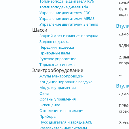
Топливоподача двигателя KV6
Резьб
Топливоподача дизеля Td4
фунт-
Управление двигателем EDC
водян
Управление двигателем MEMS
Управление двигателем Siemens
Втул
Шасси
Демон
Задний мост и главная передача
Задняя подвеска
ЗАДН
Передняя подвеска
Приводные валы
2. Вы
Рулевое управление
опоре
Тормозная система
Электрооборудование
...
Жгуты электропроводки
Кондиционирование воздуха
Втул
Модули управления
Окна
Демо
Органы управления
Освещение
ПРЕДО
Отопление и вентиляция
стра
Приборы
Пуск двигателя и зарядка АКБ
2. Ус
Развлекательные системы