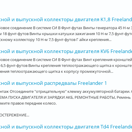
ной и выпускной коллекторы двигателя K1,8 Freeland
овое соединение В системе СИ В Фунт-футах Винты генератора 45 Н-м
м 18 фунт-футов Винты крышки катушки зажигания 10 Н-м 7,5 фунт-ф
кному коллектору 10 Н-м 7,5 фунт-футов Г айки крепления...
ной и выпускной коллекторы двигателя KV6 Freeland
овое соединение В системе СИ В Фунт-футах Винт крепления кронште
 6,5 фунт-футов Винты крепления теплоотражающего щитка к кронштей
ления теплоотражающего щитка к корпусу промежуточной...
кной и выпускной распредвалы Freelander 1
нтаж Отсоедините "отрицательную" клемму аккумуляторной батареи. 
ЕМА ПУСКА ДВИГАТЕЛЯ И ЗАРЯДКИ АКБ, РЕМОНТНЫЕ РАБОТЫ, Ремень при
имите правое переднее колесо.
ОСТЕРЕЖЕНИЕ...
ной и выпускной коллекторы двигателя Td4 Freelande