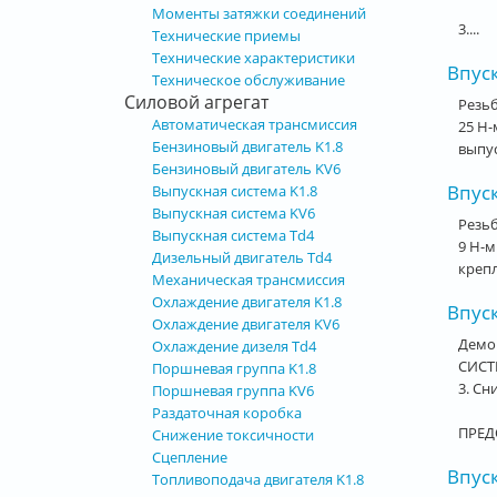
Моменты затяжки соединений
3....
Технические приемы
Технические характеристики
Впуск
Техническое обслуживание
Силовой агрегат
Резьб
Автоматическая трансмиссия
25 Н-
Бензиновый двигатель K1.8
выпус
Бензиновый двигатель KV6
Впуск
Выпускная система K1.8
Выпускная система KV6
Резьб
Выпускная система Td4
9 Н-м
Дизельный двигатель Td4
креп
Механическая трансмиссия
Охлаждение двигателя K1.8
Впус
Охлаждение двигателя KV6
Демо
Охлаждение дизеля Td4
СИСТ
Поршневая группа K1.8
3. Сн
Поршневая группа KV6
Раздаточная коробка
ПРЕД
Снижение токсичности
Сцепление
Впуск
Топливоподача двигателя K1.8