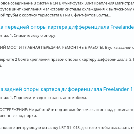
овое соединение В системе СИ В Фунт-футах Винт крепления магистра
футов Винт крепления магистрали системы охлаждения к выпускному к
ой трубы к корпусу термостата 8 Н-м 6 фунт-футов Болты...
ка передней опоры картера дифференциала Freelande
таж 1. Снимите левую опору.
ИЙ МОСТ И ГЛАВНАЯ ПЕРЕДАЧА, РЕМОНТНЫЕ РАБОТЫ, Втулка задней о
верните 2 болта крепления правой опоры к картеру дифференциала. 3
.
ка задней опоры картера дифференциала Freelander 1
нтаж 1. Поднимите заднюю часть автомобиля.
СТЕРЕЖЕНИЕ: Не работайте под автомобилем, если он поддерживается
ховочные подпорки.
тановите центрующую оснастку LRT-51 -013, для того чтобы выставить п