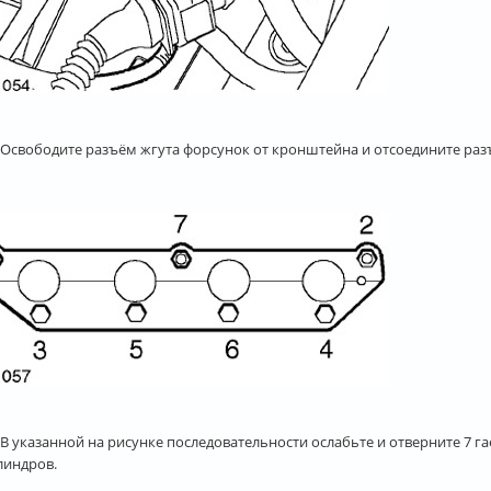
. Освободите разъём жгута форсунок от кронштейна и отсоедините раз
 В указанной на рисунке последовательности ослабьте и отверните 7 г
линдров.