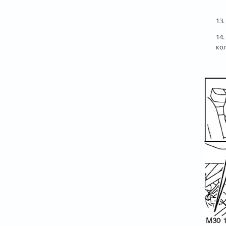
13
14
ко