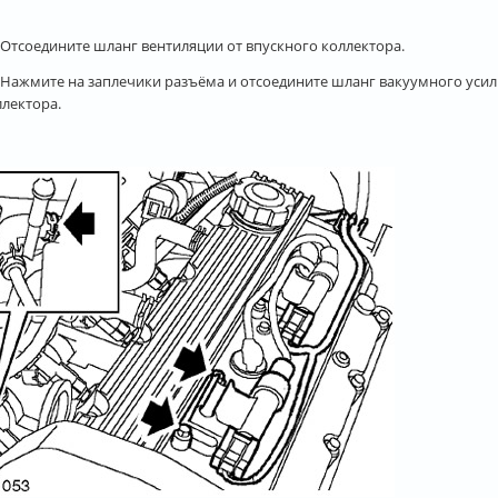
. Отсоедините шланг вентиляции от впускного коллектора.
. Нажмите на заплечики разъёма и отсоедините шланг вакуумного усил
ллектора.