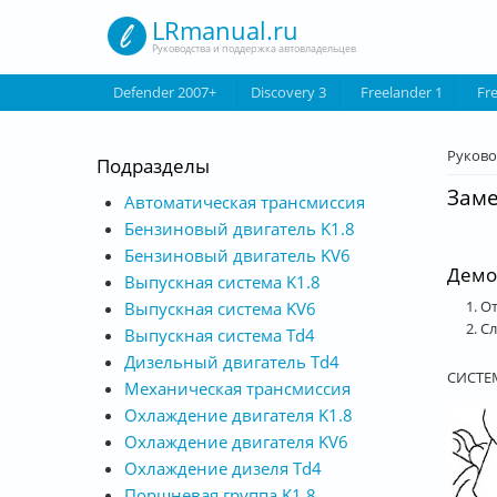
Перейти к основному содержанию
LRmanual.ru
Руководства и поддержка автовладельцев
Defender 2007+
Discovery 3
Freelander 1
Fr
Вы з
Руково
Подразделы
Заме
Автоматическая трансмиссия
Бензиновый двигатель K1.8
Бензиновый двигатель KV6
Демо
Выпускная система K1.8
От
Выпускная система KV6
Сл
Выпускная система Td4
Дизельный двигатель Td4
СИСТЕМ
Механическая трансмиссия
Охлаждение двигателя K1.8
Охлаждение двигателя KV6
Охлаждение дизеля Td4
Поршневая группа K1.8