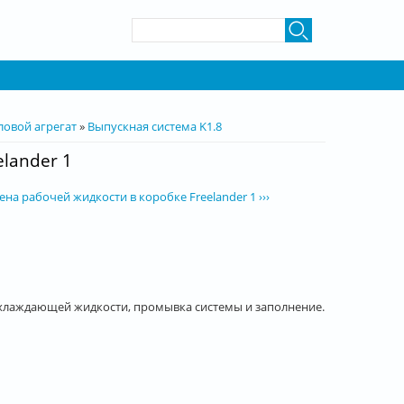
Форма поиска
Поиск
ловой агрегат
»
Выпускная система K1.8
lander 1
ена рабочей жидкости в коробке Freelander 1 ›››
аждающей жидкости, промывка системы и заполнение.