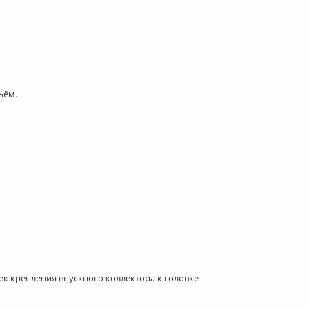
ъём.
аек крепления впускного коллектора к головке