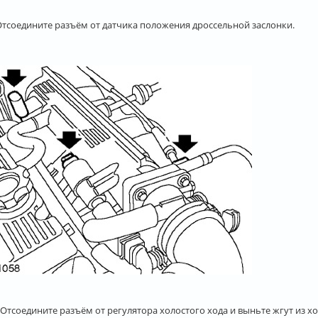
 Отсоедините разъём от датчика положения дроссельной заслонки.
 Отсоедините разъём от регулятора холостого хода и выньте жгут из хо