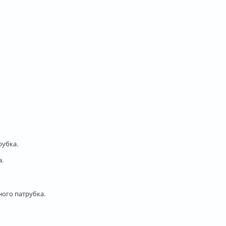
рубка.
а.
ного патрубка.