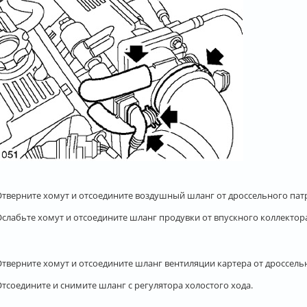
 Отверните хомут и отсоедините воздушный шланг от дроссельного пат
Ослабьте хомут и отсоедините шланг продувки от впускного коллектор
 Отверните хомут и отсоедините шланг вентиляции картера от дроссель
Отсоедините и снимите шланг с регулятора холостого хода.