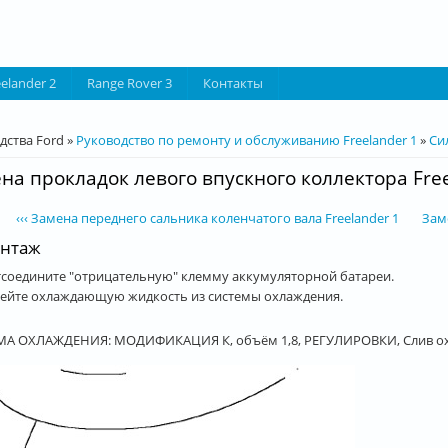
eelander 2
Range Rover 3
Контакты
десь
дства Ford
»
Руководство по ремонту и обслуживанию Freelander 1
»
Си
на прокладок левого впускного коллектора Free
‹‹‹ Замена переднего сальника коленчатого вала Freelander 1
Зам
нтаж
соедините "отрицательную" клемму аккумуляторной батареи.
ейте охлаждающую жидкость из системы охлаждения.
А ОХЛАЖДЕНИЯ: МОДИФИКАЦИЯ К, объём 1,8, РЕГУЛИРОВКИ, Слив охл