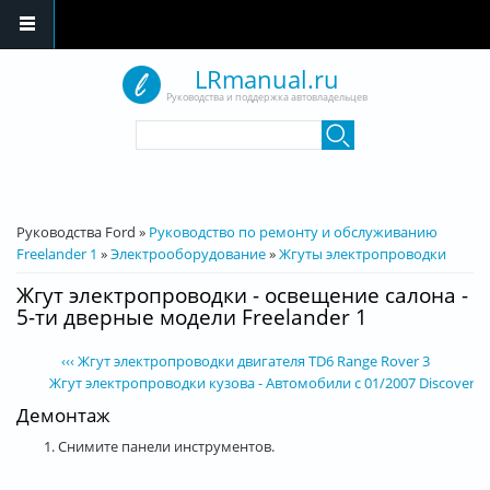
Перейти к основному содержанию
LRmanual.ru
Руководства и поддержка автовладельцев
Форма поиска
Поиск
Вы здесь
Руководства Ford
»
Руководство по ремонту и обслуживанию
Freelander 1
»
Электрооборудование
»
Жгуты электропроводки
Жгут электропроводки - освещение салона -
5-ти дверные модели Freelander 1
‹‹‹ Жгут электропроводки двигателя TD6 Range Rover 3
Жгут электропроводки кузова - Автомобили с 01/2007 Discovery 3 
Демонтаж
1. Снимите панели инструментов.