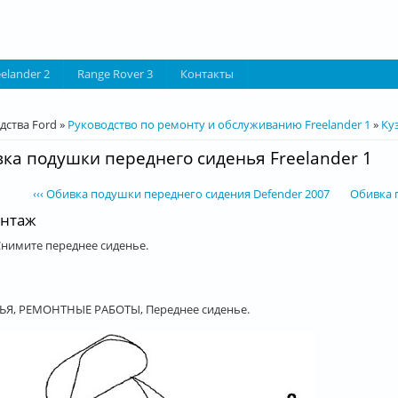
eelander 2
Range Rover 3
Контакты
десь
дства Ford
»
Руководство по ремонту и обслуживанию Freelander 1
»
Ку
ка подушки переднего сиденья Freelander 1
‹‹‹ Обивка подушки переднего сидения Defender 2007
Обивка п
нтаж
Снимите переднее сиденье.
Я, РЕМОНТНЫЕ РАБОТЫ, Переднее сиденье.