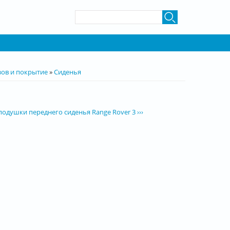
Форма поиска
Поиск
зов и покрытие
»
Сиденья
одушки переднего сиденья Range Rover 3 ›››