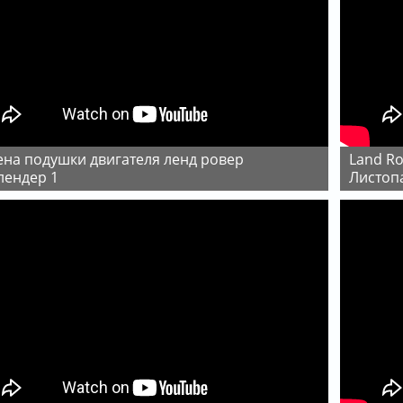
Land Rover Freelander на трасе ТР-1, Трофи
лендер 1
Листоп