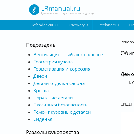
Перейти к основному содержанию
LRmanual.ru
Руководства и поддержка автовладельцев
Defender 2007+
Discovery 3
Freelander 1
Fr
Вы з
Руково
Подразделы
Обив
Вентиляционный люк в крыше
Геометрия кузова
Герметизация и коррозия
Демо
Двери
1. 
Детали отделки салона
Крыша
Наружные детали
СИДЕНЬ
Пассивная безопасность
Ремонт кузовных деталей
Сиденья
Разделы руководства