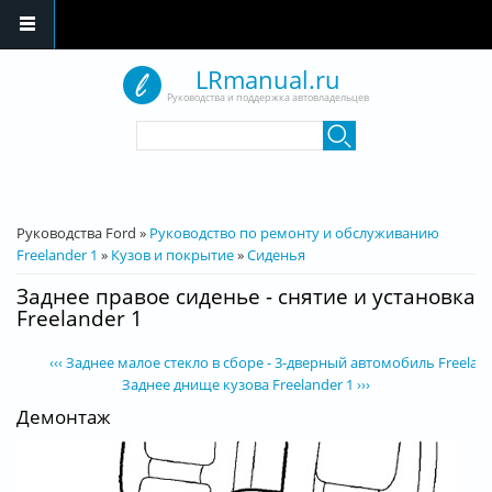
Перейти к основному содержанию
LRmanual.ru
Руководства и поддержка автовладельцев
Форма поиска
Поиск
Вы здесь
Руководства Ford
»
Руководство по ремонту и обслуживанию
Freelander 1
»
Кузов и покрытие
»
Сиденья
Заднее правое сиденье - снятие и установка
Freelander 1
‹‹‹ Заднее малое стекло в сборе - 3-дверный автомобиль Freeland
Заднее днище кузова Freelander 1 ›››
Демонтаж