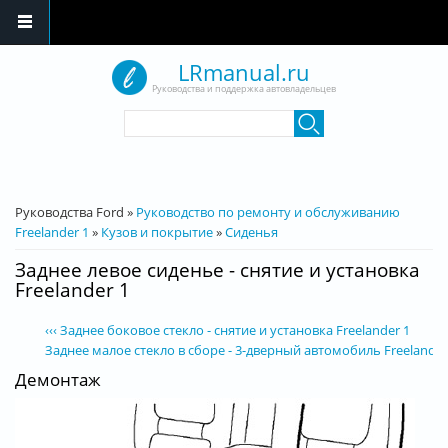
Перейти к основному содержанию
LRmanual.ru
Руководства и поддержка автовладельцев
Форма поиска
Поиск
Вы здесь
Руководства Ford
»
Руководство по ремонту и обслуживанию
Freelander 1
»
Кузов и покрытие
»
Сиденья
Заднее левое сиденье - снятие и установка
Freelander 1
‹‹‹ Заднее боковое стекло - снятие и установка Freelander 1
Заднее малое стекло в сборе - 3-дверный автомобиль Freelander 1
Демонтаж