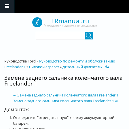
Перейти к основному содержанию
LRmanual.ru
Руководства и поддержка автовладельцев
Форма поиска
Поиск
Вы здесь
Руководства Ford
»
Руководство по ремонту и обслуживанию
Freelander 1
»
Силовой агрегат
»
Дизельный двигатель Td4
Замена заднего сальника коленчатого вала
Freelander 1
‹‹‹ Замена заднего сальника коленчатого вала Freelander 1
Замена заднего сальника коленчатого вала Freelander 1 ›››
Демонтаж
Отсоедините "отрицательную" клемму аккумуляторной
батареи.
Снимите маховик.