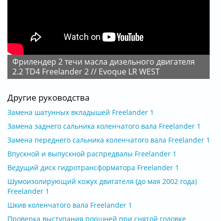
Фрилендер 2 течи масла дизельного двигателя
2.2 TD4 Freelander 2 // Evoque LR WEST
Другие руководства
Замена шатунных вкладышей Freelander 1
Замена заднего сальника коленчатого вала Freelander 1
Замена переднего сальника коленчатого вала Freelander 1
Впускной и выпускной распредвалы Freelander 1
Ведущий диск гидротрансформатора Freelander 1
Шумоизолирующий кожух двигателя (до мая 2002 года)
Freelander 1
Шкив коленчатого вала Freelander 1
Проверка выступания поршней при снятой головке